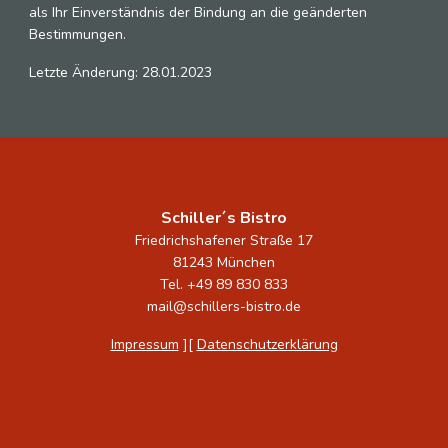
als Ihr Einverständnis der Bindung an die geänderten
Bestimmungen.
Letzte Änderung: 28.01.2023
Schiller´s Bistro
Friedrichshafener Straße 17
81243 München
Tel. +49 89 830 833
mail@schillers-bistro.de
Impressum
][
Datenschutzerklärung